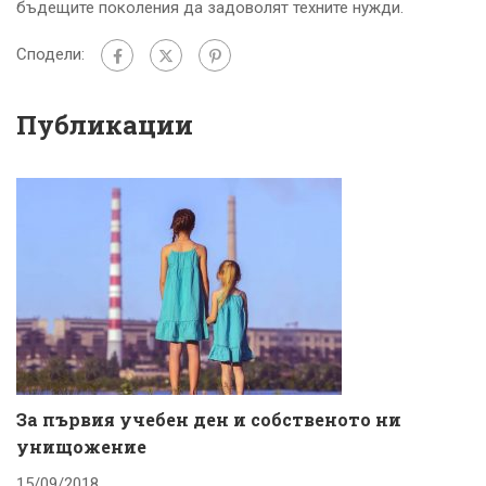
бъдещите поколения да задоволят техните нужди.
Сподели:
Публикации
За първия учебен ден и собственото ни
К
унищожение
с
15/09/2018
1