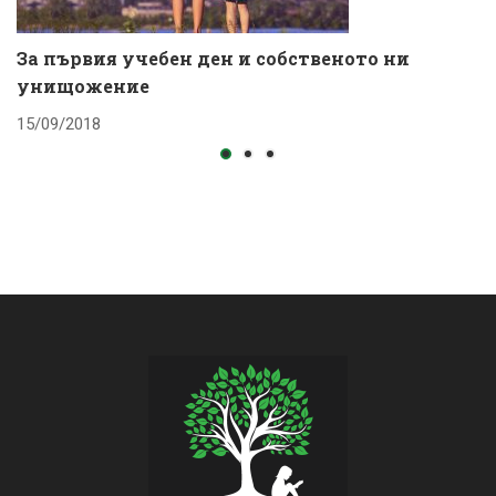
За първия учебен ден и собственото ни
К
унищожение
с
15/09/2018
1