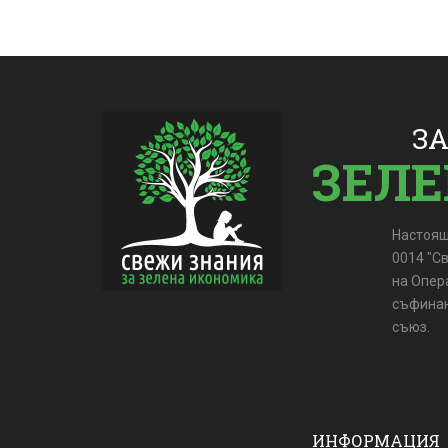
З
ЗЕЛЕ
Настоящ
0014 "С
на Опер
съфинан
съюз.
ИНФОРМАЦИЯ