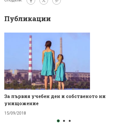
Публикации
За първия учебен ден и собственото ни
К
унищожение
с
15/09/2018
1