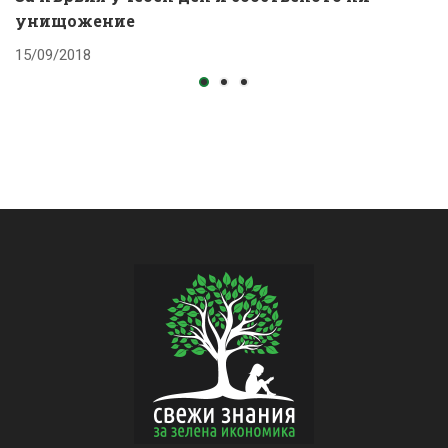
унищожение
с
15/09/2018
1