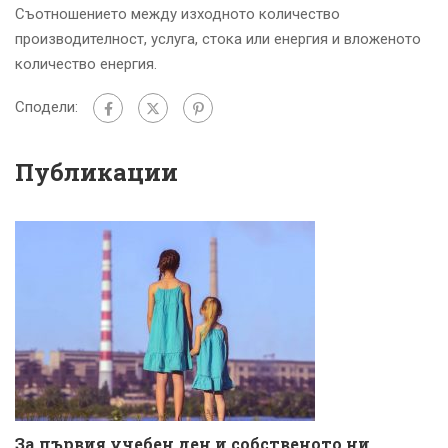
Съотношението между изходното количество
производителност, услуга, стока или енергия и вложеното
количество енергия.
Сподели:
Публикации
За първия учебен ден и собственото ни
К