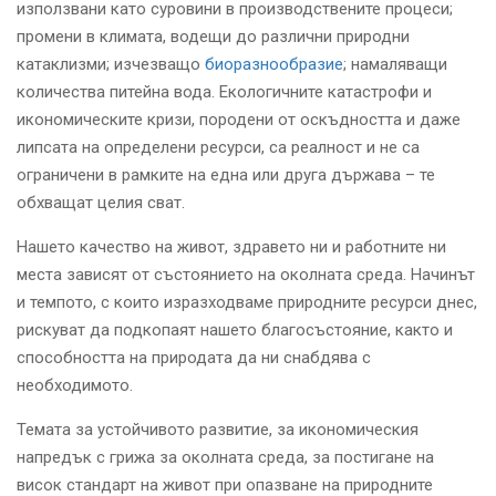
използвани като суровини в производствените процеси;
промени в климата, водещи до различни природни
катаклизми; изчезващо
биоразнообразие
; намаляващи
количества питейна вода. Екологичните катастрофи и
икономическите кризи, породени от оскъдността и даже
липсата на определени ресурси, са реалност и не са
ограничени в рамките на една или друга държава – те
обхващат целия сват.
Нашето качество на живот, здравето ни и работните ни
места зависят от състоянието на околната среда. Начинът
и темпото, с които изразходваме природните ресурси днес,
рискуват да подкопаят нашето благосъстояние, както и
способността на природата да ни снабдява с
необходимото.
Темата за устойчивото развитие, за икономическия
напредък с грижа за околната среда, за постигане на
висок стандарт на живот при опазване на природните