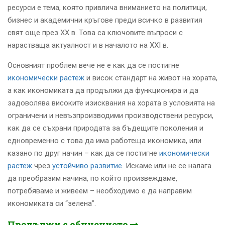
ресурси е тема, която привлича вниманието на политици,
бизнес и академични кръгове преди всичко в развития
свят още през ХХ в. Това са ключовите въпроси с
нарастваща актуалност и в началото на ХХІ в.
Основният проблем вече не е как да се постигне
икономически растеж
и висок стандарт на живот на хората,
а как икономиката да продължи да функционира и да
задоволява високите изисквания на хората в условията на
ограничени и невъзпроизводими производствени ресурси,
как да се съхрани природата за бъдещите поколения и
едновременно с това да има работеща икономика, или
казано по друг начин – как да се постигне
икономически
растеж
чрез
устойчиво развитие
. Искаме или не се налага
да преобразим начина, по който произвеждаме,
потребяваме и живеем – необходимо е да направим
икономиката си “зелена”.
Продължи с обучението