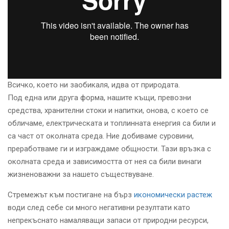
Всичко, което ни заобикаля, идва от природата.
Под една или друга форма, нашите къщи, превозни
средства, хранителни стоки и напитки, онова, с което се
обличаме, електрическата и топлинната енергия са били и
са част от околната среда. Ние добиваме суровини,
преработваме ги и изграждаме общности. Тази връзка с
околната среда и зависимостта от нея са били винаги
жизненоважни за нашето съществуване.
Стремежът към постигане на бърз
икономически растеж
води след себе си много негативни резултати като
непрекъснато намаляващи запаси от природни ресурси,