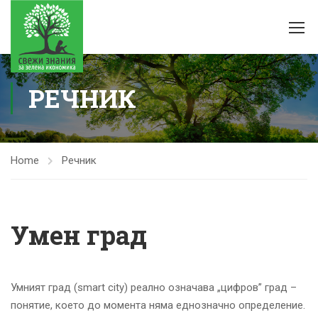
РЕЧНИК
Home
Речник
Умен град
Умният град (smart city) реално означава „цифров” град –
понятие, което до момента няма еднозначно определение.