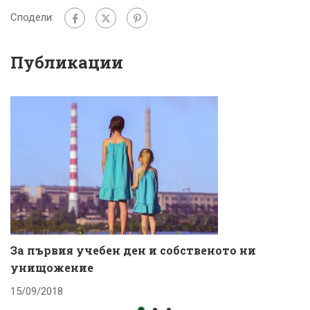
Сподели:
Публикации
За първия учебен ден и собственото ни
К
унищожение
с
15/09/2018
1