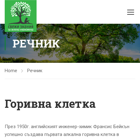
РЕЧНИК
Home
Речник
Горивна клетка
През 1950г. английският инженер-химик Франсис Бейкън
успешно създава първата алкална горивна клетка в