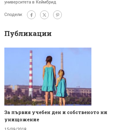
университета в Кеймбрид
Сподели:
Публикации
За първия учебен ден и собственото ни
К
унищожение
с
15/09/2018
1