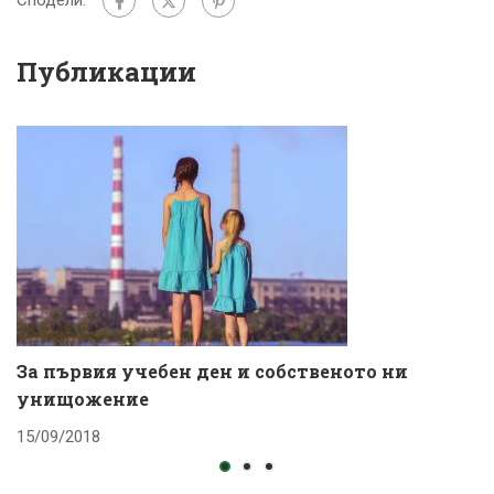
Публикации
За първия учебен ден и собственото ни
К
унищожение
с
15/09/2018
1